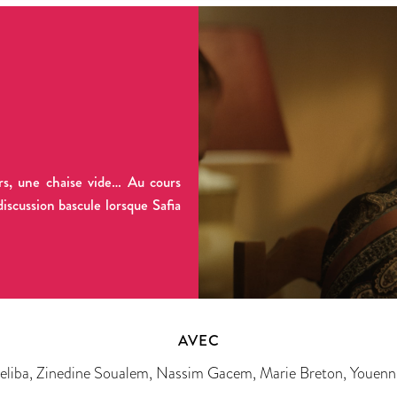
rs, une chaise vide… Au cours
iscussion bascule lorsque Safia
AVEC
Deliba, Zinedine Soualem, Nassim Gacem, Marie Breton, Youenn