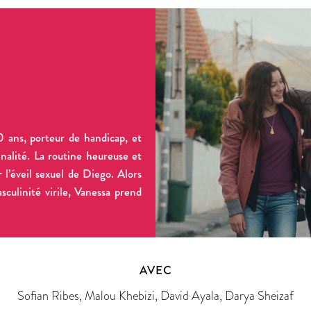
0 ans, porteur de handicap, et
nnalité. La routine heureuse et
 l’éveil sexuel de Diego. Alors
asculinité virile, Vanessa prend
.
AVEC
Sofian Ribes, Malou Khebizi, David Ayala, Darya Sheizaf