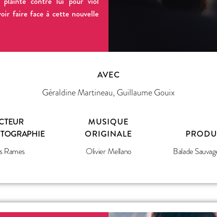
plainte contre lui pour viol
oir faire face à cette nouvelle
AVEC
Géraldine Martineau, Guillaume Gouix
CTEUR
MUSIQUE
OTOGRAPHIE
ORIGINALE
PRODU
s Rames
Olivier Mellano
Balade Sauvag