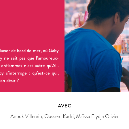
 glacier de bord de mer, où Gaby
by ne sait pas que l’amoureux-
enflammés n’est autre qu’Ali.
y s’interroge : qu’est-ce qui,
son désir ?
AVEC
Anouk Villemin, Oussem Kadri, Maïssa Elydja Olivier