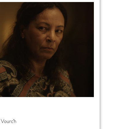
 Vourc’h