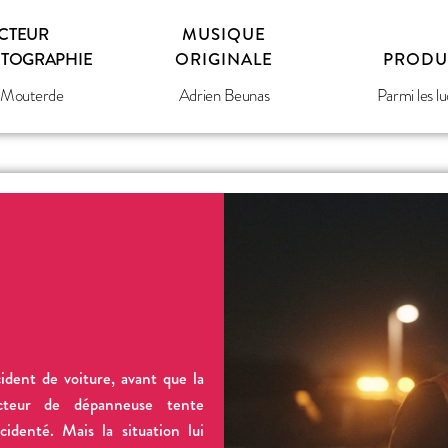
CTEUR
MUSIQUE
OTOGRAPHIE
ORIGINALE
PRODU
 Mouterde
Adrien Beunas
Parmi les lu
ident de voiture, avant que la
ucteur de dépanneuse tente
identé. Mais la situation lui