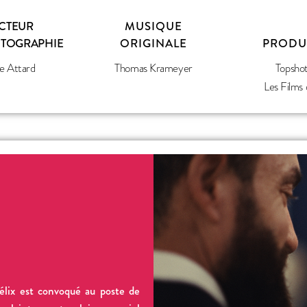
CTEUR
MUSIQUE
OTOGRAPHIE
ORIGINALE
PRODU
e Attard
Thomas Krameyer
Topshot
Les Films
Félix est convoqué au poste de