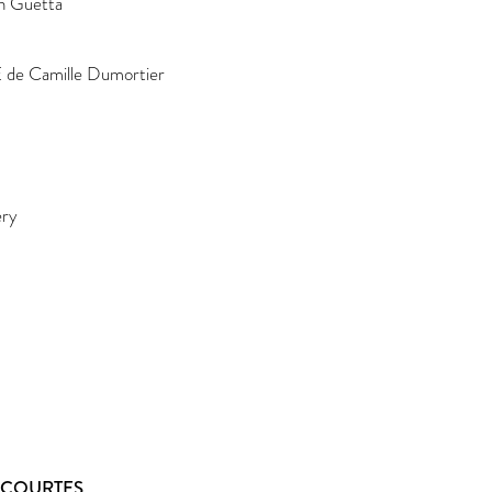
en Guetta
de Camille Dumortier
ery
S COURTES