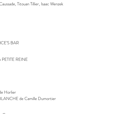
Caussade, Titouan Tillier, Isaac Wenzek
RICE’S BAR
lm PETITE REINE
e Horlier
BLANCHE de Camille Dumortier