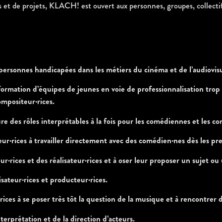
t de projets, KLACH! est ouvert aux personnes, groupes, collectifs, 
 personnes handicapées dans les métiers du cinéma et de l’audiovis
 formation d’équipes de jeunes en voie de professionnalisation trop s
compositeur·rices.
ure des rôles interprétables à la fois pour les comédiennes et les 
ur·rices à travailler directement avec des comédien·nes dès les prem
r·rices et des réalisateur·rices et à oser leur proposer un sujet ou un
lisateur·rices et producteur·rices.
rices à se poser très tôt la question de la musique et à rencontrer
nterprétation et de la direction d’acteurs.