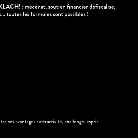
K
LA
CH
!
:
mécénat, soutien financier défiscalisé,
… toutes les formules sont possibles !
́ ses avantages : attractivité, challenge, esprit