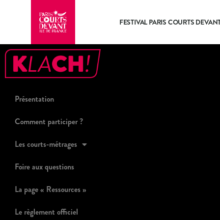
FESTIVAL PARIS COURTS DEVAN
Présentation
Comment participer ?
Les courts-métrages
Foire aux questions
La page « Ressources »
Le règlement officiel